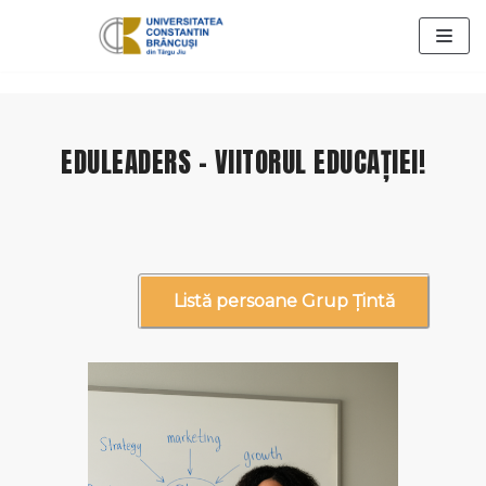
Skip
to
content
EDULEADERS – VIITORUL EDUCAȚIEI!
Listă persoane Grup Țintǎ