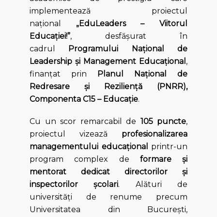
implementează proiectul
național
„EduLeaders – Viitorul
Educației!”
, desfășurat în
cadrul
Programului Național de
Leadership și Management Educațional
,
finanțat prin
Planul Național de
Redresare și Reziliență (PNRR),
Componenta C15 – Educație
.
Cu un scor remarcabil de
105 puncte
,
proiectul vizează
profesionalizarea
managementului educațional
printr-un
program complex de
formare și
mentorat dedicat directorilor și
inspectorilor școlari
. Alături de
universități de renume precum
Universitatea din București,